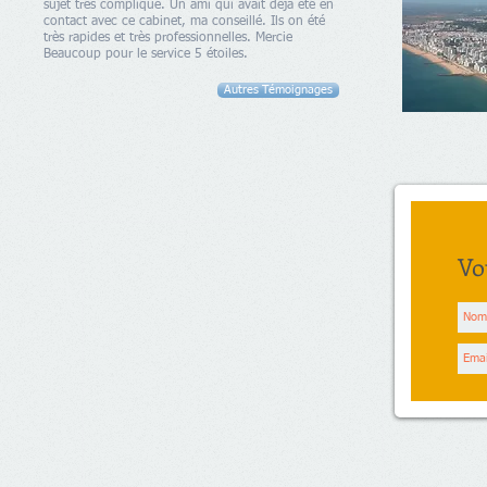
sujet très compliqué. Un ami qui avait déjà été en
contact avec ce cabinet, ma conseillé. Ils on été
très rapides et très professionnelles. Mercie
Beaucoup pour le service 5 étoiles.
Autres Témoignages
Vo