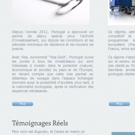
Depuis l'année 2012, Portugal a approuvé un
Ce régime, semb
permis de séjour spécial pour l'activité
compétitif et 
d'investissement, qui stipule les conditions et les
programmes si
périodes minimaux de résidence et les moyens de
européens (Pa
preuve.
France, entre aut
Avec Visa, surnommé "Visa Gold", Portugal ouvre
Ce régime s’appl
les portes à tous les investisseurs qui sont
sur le revenu de
intéressés à investir dans le potentiel (naturel,
pas résidé au Por
économique et sociale) du pays et de l’Europe,
dernières année
en tenant compte que cette visa permet au
portugais résiden
détenteur de voyager dans l'espace Schengen
donnant aussi la possibilité d'accéder, plus tard, à
la nationalité portugaise, après la vérification des
exigences nécessaires.
Plus
Plus
Témoignages Réels
Mon nom est Augusto, et j’avais en mains un