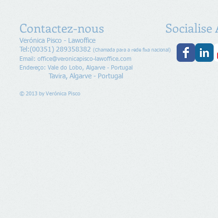
Contactez-nous
Socialise
Verónica Pisco - Lawoffice
Tel:(00351) 289358382
(Chamada para a rede fixa nacional)
Email:
office@veronicapisco-lawoffice.com
Endereço: Vale do Lobo, Algarve - Portugal
Tavira, Algarve - Portugal
© 2013 by
Verónica Pisco