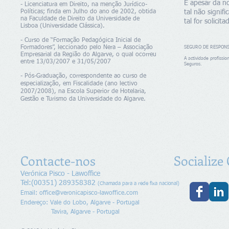
E apesar da no
- Licenciatura em Direito, na menção Jurídico-
Políticas; finda em Julho do ano de 2002, obtida
tal não signif
na Faculdade de Direito da Universidade de
tal for solicit
Lisboa (Universidade Clássica).
- Curso de “Formação Pedagógica Inicial de
Formadores”, leccionado pelo Nera – Associação
SEGURO DE RESPONSA
Empresarial da Região do Algarve, o qual ocorreu
A actividade profissi
entre 13/03/2007 e 31/05/2007
Seguros.
- Pós-Graduação, correspondente ao curso de
especialização, em Fiscalidade (ano lectivo
2007/2008), na Escola Superior de Hotelaria,
Gestão e Turismo da Universidade do Algarve.
Contacte-nos
Socialize
Verónica Pisco - Lawoffice
Tel:(00351) 289358382
(Chamada para a rede fixa nacional)
Email:
office@veronicapisco-lawoffice.com
Endereço​
: Vale do Lobo, Algarve - Portugal
Tavira, Algarve - Portugal