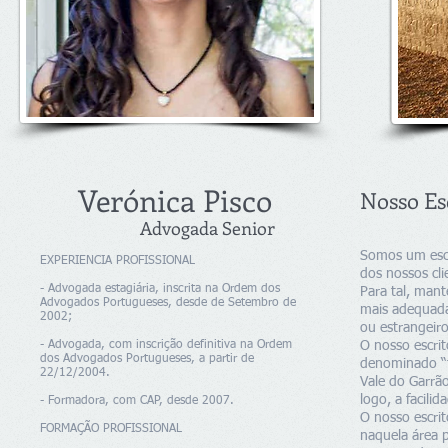
Verónica Pisco
Nosso Es
Advogada Senior
Somos um escri
EXPERIENCIA PROFISSIONAL
dos nossos cli
- Advogada estagiária, inscrita na Ordem dos
Para tal, man
Advogados Portugueses, desde de Setembro de
mais adequada
2002;
ou estrangeiro
- Advogada, com inscrição definitiva na Ordem
O nosso escrit
dos Advogados Portugueses, a partir de
denominado “t
22/12/2004.
Vale do Garrã
logo, a facili
- Formadora, com CAP, desde 2007.
O nosso escrit
FORMAÇÃO PROFISSIONAL
naquela área p